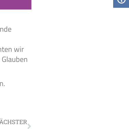
inde
hten wir
d Glauben
n.
ÄCHSTER