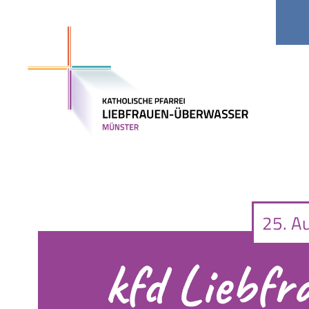
Kitas
Jobs
25. A
kfd Liebf