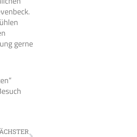
lichen
evenbeck.
fühlen
en
dung gerne
ten“
 Besuch
ÄCHSTER