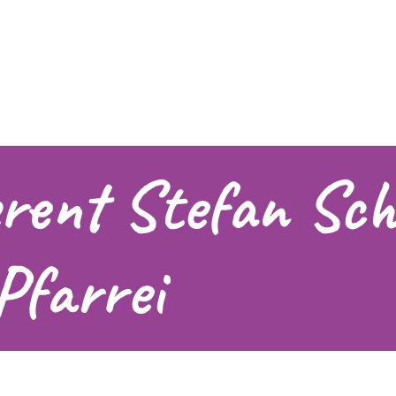
erent Stefan Sch
 Pfarrei