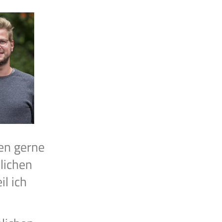
gen gerne
lichen
l ich