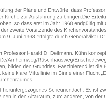
rüfung der Pläne und Entwürfe, dass Professo
r Kirche zur Ausführung zu bringen.Die Erte
ben, so dass erst im Jahr 1968 endgültig mi
der zweite Vorsitzende des Kirchenvorstandes,
am 9. Juni 1968 erfolgte durch Generalvikar Dr
n Professor Harald D. Deilmann. Kühn konzeptio
aße/Arnheimweg/Rüschhausweg/Enschedeweg an
, bilden den Grundriss. Faszinierend ist die
keine klare Mittellinie im Sinne einer Flucht „E
 Kirchenraumes.
ef heruntergezogenes Scheunendach. Es ist z
 einen in den Altarraum, zum anderen, von der 