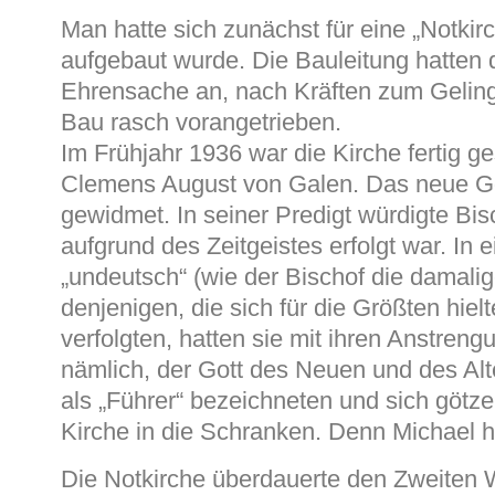
Man hatte sich zunächst für eine „Notkir
aufgebaut wurde. Die Bauleitung hatten
Ehrensache an, nach Kräften zum Gelin
Bau rasch vorangetrieben.
Im Frühjahr 1936 war die Kirche fertig g
Clemens August von Galen. Das neue Go
gewidmet. In seiner Predigt würdigte Bi
aufgrund des Zeitgeistes erfolgt war. In e
„undeutsch“ (wie der Bischof die damali
denjenigen, die sich für die Größten hie
verfolgten, hatten sie mit ihren Anstre
nämlich, der Gott des Neuen und des Alte
als „Führer“ bezeichneten und sich götz
Kirche in die Schranken. Denn Michael he
Die Notkirche überdauerte den Zweiten W