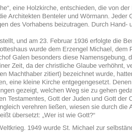
che“, eine Holzkirche, entschieden, die von de
 die Architekten Benteler und Wörmann. Jeder 
gen des Vorhabens beizutragen. Durch Hand- 
estellt, und am 23. Februar 1936 erfolgte die B
tteshaus wurde dem Erzengel Michael, dem P
schof Galen besonders diese Namensgebung, die
iner Zeit, da der christliche Glaube verhöhnt, v
gen Machthaber zitiert) bezeichnet wurde, hatt
lten, eine kleine Kirche entgegengesetzt. Denen
ngungen gezeigt, welchen Weg sie zu gehen ge
n Testamentes, Gott der Juden und Gott der Chr
engleich verehren ließen, wiesen sie durch die
ißt übersetzt: „Wer ist wie Gott?“
eltkrieg. 1949 wurde St. Michael zur selbstä