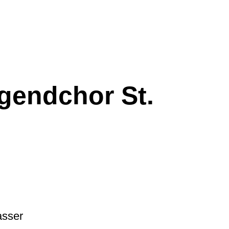
gendchor St.
sser