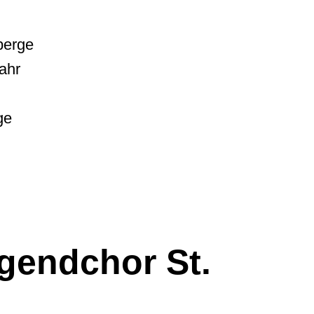
erge
jahr
ge
gendchor St.