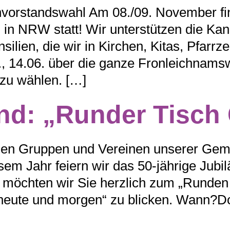
henvorstandswahl Am 08./09. November 
d in NRW statt! Wir unterstützen die Ka
lien, die wir in Kirchen, Kitas, Pfarrz
., 14.06. über die ganze Fronleichnamsw
 zu wählen. […]
nd: „Runder Tisch
den Gruppen und Vereinen unserer Geme
iesem Jahr feiern wir das 50-jährige Ju
s möchten wir Sie herzlich zum „Runden
eute und morgen“ zu blicken. Wann?Do